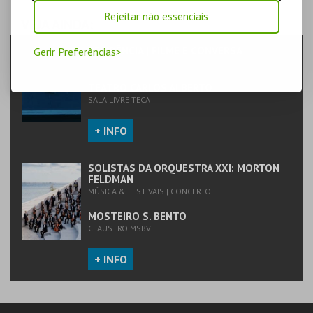
Rejeitar não essenciais
VEJA AINDA:
RESIDÊNCIA | FILME E CONVERSA
Gerir Preferências
TEATRO & ARTE | DOCUMENTÁRIO
TEATRO CARLOS ALBERTO
SALA LIVRE TECA
+ INFO
SOLISTAS DA ORQUESTRA XXI: MORTON
FELDMAN
MÚSICA & FESTIVAIS | CONCERTO
MOSTEIRO S. BENTO
CLAUSTRO MSBV
+ INFO