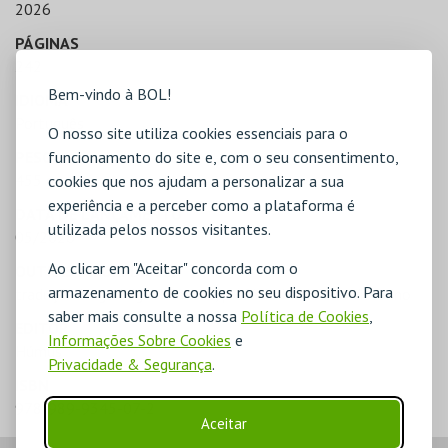
2026
PÁGINAS
242
Bem-vindo à BOL!
IDIOMA
Português
O nosso site utiliza cookies essenciais para o
PESO
funcionamento do site e, com o seu consentimento,
455 gr.
cookies que nos ajudam a personalizar a sua
experiência e a perceber como a plataforma é
DATA DE LANÇAMENTO
utilizada pelos nossos visitantes.
05/2026
Ao clicar em "Aceitar" concorda com o
OUTRAS INFORMAÇÕES
armazenamento de cookies no seu dispositivo. Para
tradução Hugo Miguel Santos, prefácio Madalena Victorino
saber mais consulte a nossa
Política de Cookies
,
EDITOR
Informações Sobre Cookies
e
Húmus
Privacidade & Segurança
.
ISBN
978-989-9345-07-2
Aceitar